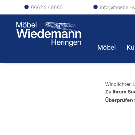
06624 / 8665
info@moebel-w
Möbel
Kü
Windlichter,
Zu Ihrem Su
Überprüfen 