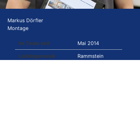
Markus Dörfler
Montage
Im Team seit
Mai 2014
Lieblingsmusik
Rammstein
Lieblingsserie
Game of Thrones
Schwäche für
Schokolade
Superheld
Batman
Hobby
Gaming
Meer oder Berge
Meer
Macht mich glücklich
Thomas