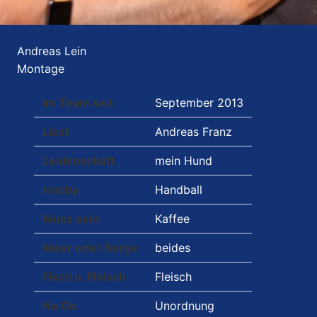
Andreas Lein
Montage
Im Team seit
September 2013
Liest
Andreas Franz
Leidenschaft
mein Hund
Hobby
Handball
Muss sein
Kaffee
Meer oder Berge
beides
Fisch o. Fleisch
Fleisch
No Go
Unordnung