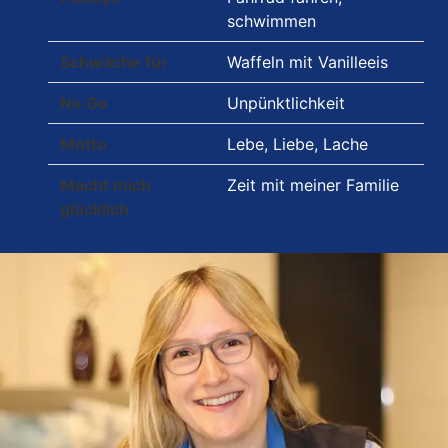
schwimmen
Schwäche für
Waffeln mit Vanilleeis
No Go
Unpünktlichkeit
Motto
Lebe, Liebe, Lache
Macht mich
Zeit mit meiner Familie
glücklich