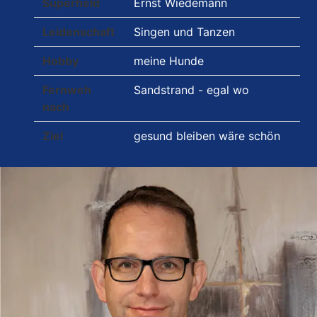
Superheld
Ernst Wiedemann
Leidenschaft
Singen und Tanzen
Hobby
meine Hunde
Fernweh
Sandstrand - egal wo
nach
Ziel
gesund bleiben wäre schön