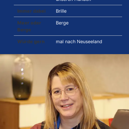
Immer dabei
Brille
Meer oder
Berge
Berge
Würde gern
mal nach Neuseeland