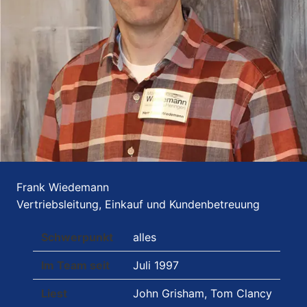
Frank Wiedemann
Vertriebsleitung, Einkauf und Kundenbetreuung
Schwerpunkt
alles
Im Team seit
Juli 1997
Liest
John Grisham, Tom Clancy