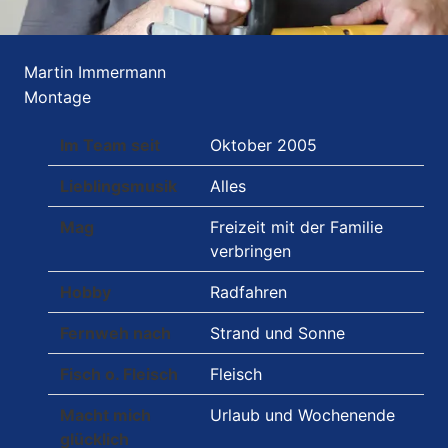
Martin Immermann
Montage
Im Team seit
Oktober 2005
Lieblingsmusik
Alles
Mag
Freizeit mit der Familie
verbringen
Hobby
Radfahren
Fernweh nach
Strand und Sonne
Fisch o. Fleisch
Fleisch
Macht mich
Urlaub und Wochenende
glücklich