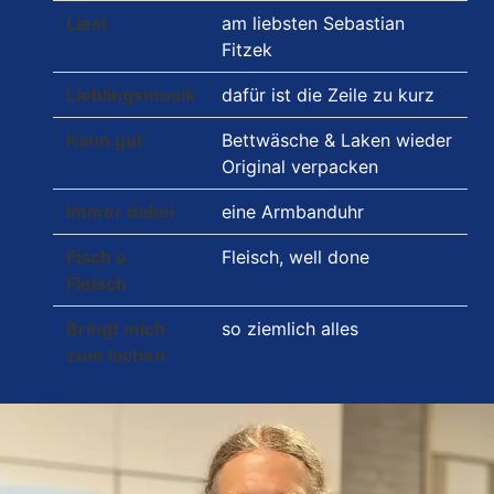
Liest
am liebsten Sebastian
Fitzek
Lieblingsmusik
dafür ist die Zeile zu kurz
Kann gut
Bettwäsche & Laken wieder
Original verpacken
Immer dabei
eine Armbanduhr
Fisch o.
Fleisch, well done
Fleisch
Bringt mich
so ziemlich alles
zum lachen