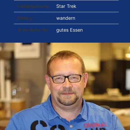
Lieblingsserie
Star Trek
Hobby
wandern
Schwäche für
gutes Essen