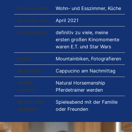
Schwerpunkt
Wohn- und Esszimmer, Küche
Im Team seit
April 2021
Lieblingsfilm
definitiv zu viele, meine
ersten großen Kinomomente
waren E.T. und Star Wars
Hobby
Mountainbiken, Fotografieren
Muss sein
Cappucino am Nachmittag
Wollte
Natural Horsemanship
einmal
Pferdetrainer werden
Macht mich
Spieleabend mit der Familie
glücklich
oder Freunden