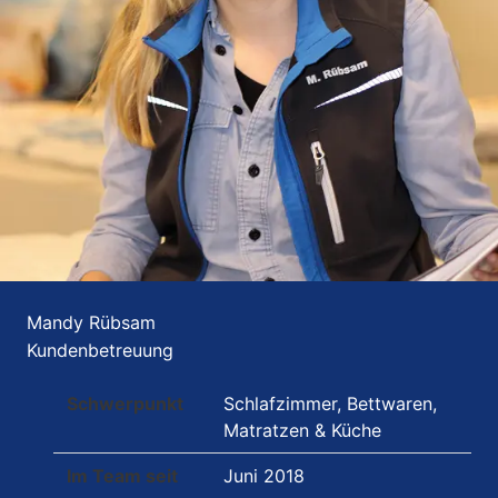
Mandy Rübsam
Kundenbetreuung
Schwerpunkt
Schlafzimmer, Bettwaren,
Matratzen & Küche
Im Team seit
Juni 2018