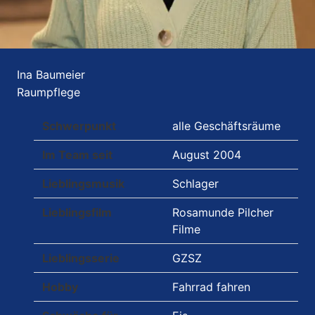
Ina Baumeier
Raumpflege
Schwerpunkt
alle Geschäftsräume
Im Team seit
August 2004
Lieblingsmusik
Schlager
Lieblingsfilm
Rosamunde Pilcher
Filme
Lieblingsserie
GZSZ
Hobby
Fahrrad fahren