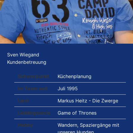
Sven Wiegand
Kundenbetreuung
Schwerpunkt
Küchenplanung
Im Team seit
Juli 1995
Liest
Markus Heitz - Die Zwerge
Lieblingsserie
Game of Thrones
Hobby
Wandern, Spaziergänge mit
unseren Hunden