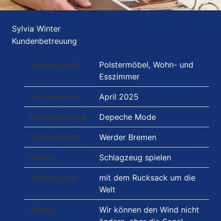
Sylvia Winter
Kundenbetreuung
Schwerpunkt
Polstermöbel, Wohn- und
Esszimmer
Im Team seit
April 2025
Lieblingsmusik
Depeche Mode
Leidenschaft
Werder Bremen
Hobby
Schlagzeug spielen
Würde gern
mit dem Rucksack um die
Welt
Motto
Wir können den Wind nicht