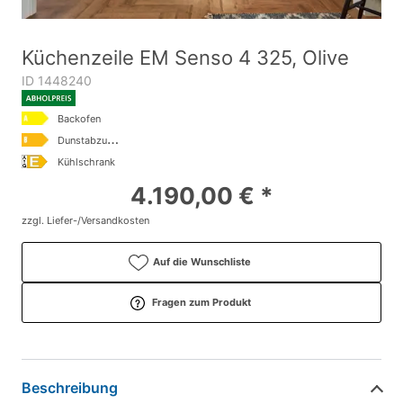
Küchenzeile EM Senso 4 325, Olive
ID 1448240
Backofen
D
unstabzugshaube
Kühlschrank
4.190,00 € *
zzgl. Liefer-/Versandkosten
Auf die Wunschliste
Fragen zum Produkt
Beschreibung