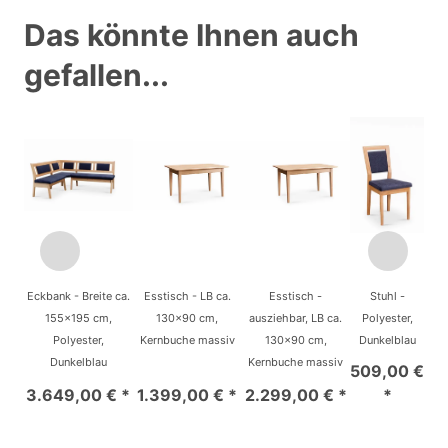
Das könnte Ihnen auch
gefallen...
Eckbank - Breite ca.
Esstisch - LB ca.
Esstisch -
Stuhl -
155x195 cm,
130x90 cm,
ausziehbar, LB ca.
Polyester,
Polyester,
Kernbuche massiv
130x90 cm,
Dunkelblau
Dunkelblau
Kernbuche massiv
509,00 €
3.649,00 € *
1.399,00 € *
2.299,00 € *
*