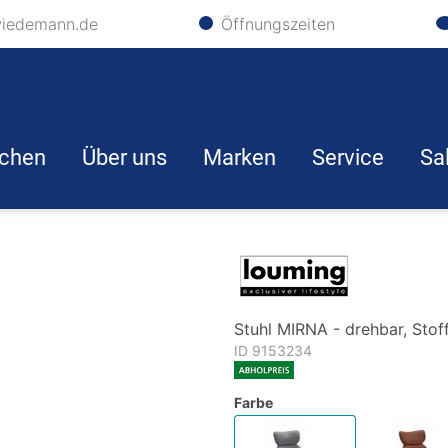
iedemann.de
Öffnungszeiten
chen
Über uns
Marken
Service
Sa
Stuhl MIRNA - drehbar, Stof
ID 9153234
Farbe