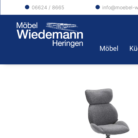
06624 / 8665
info@moebel-w
Möbel
Kü